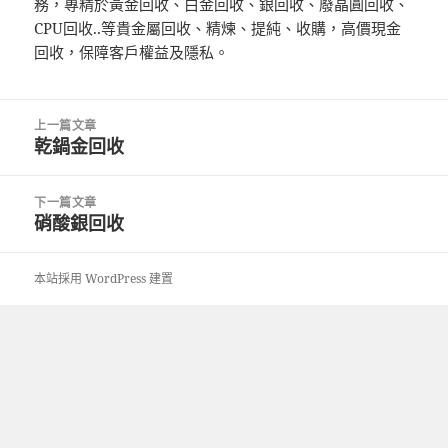
務，專精於黃金回收、白金回收、銀回收、廢晶圓回收、
CPU回收..等貴金屬回收、精煉、提純、收購，高價現金
回收，保障客戶權益及隱私。
文
上一篇文章
章
乾鍋金回收
上
導
一
覽
篇
下一篇文章
文
硝酸銀回收
下
章:
一
篇
本站採用 WordPress 建置
文
章: